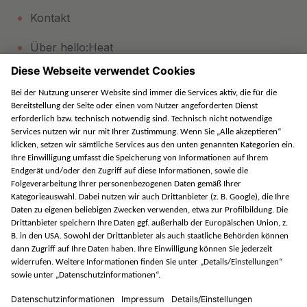
Kontakt
Über hello:Heat
Pellet-Wissen
Pellet Tracker Leihvertrag
Rechtliches
Datenschutz
Impressum
AGB
Widerrufsbelehrung