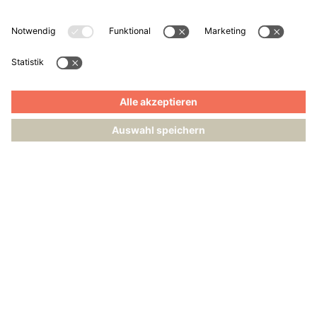
Cookie-Einstellungen
Zahlungsarten
Follow Us
Alle Preise inkl. gesetzl. Mehrwertsteuer zzgl.
Versandkosten
und ggf. Nachnahmegebühren,
wenn nicht anders angegeben.
Powered by
BOW E-Commerce Agentur GmbH